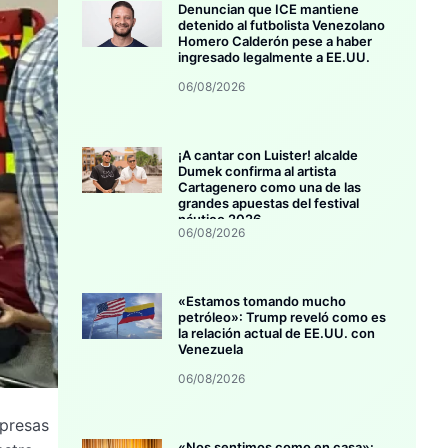
Denuncian que ICE mantiene
detenido al futbolista Venezolano
Homero Calderón pese a haber
ingresado legalmente a EE.UU.
06/08/2026
¡A cantar con Luister! alcalde
Dumek confirma al artista
Cartagenero como una de las
grandes apuestas del festival
náutico 2026
06/08/2026
«Estamos tomando mucho
petróleo»: Trump reveló como es
la relación actual de EE.UU. con
Venezuela
06/08/2026
mpresas
«Nos sentimos como en casa»: