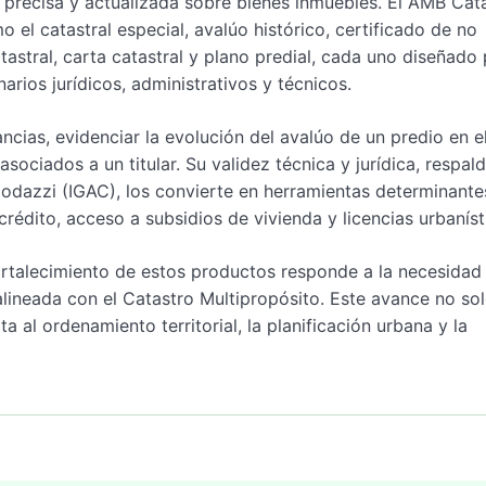
, precisa y actualizada sobre bienes inmuebles. El AMB Cat
el catastral especial, avalúo histórico, certificado de no
tastral, carta catastral y plano predial, cada uno diseñado
rios jurídicos, administrativos y técnicos.
ncias, evidenciar la evolución del avalúo de un predio en e
sociados a un titular. Su validez técnica y jurídica, respal
Codazzi (IGAC), los convierte en herramientas determinante
 crédito, acceso a subsidios de vivienda y licencias urbaníst
ortalecimiento de estos productos responde a la necesidad
alineada con el Catastro Multipropósito. Este avance no so
 al ordenamiento territorial, la planificación urbana y la