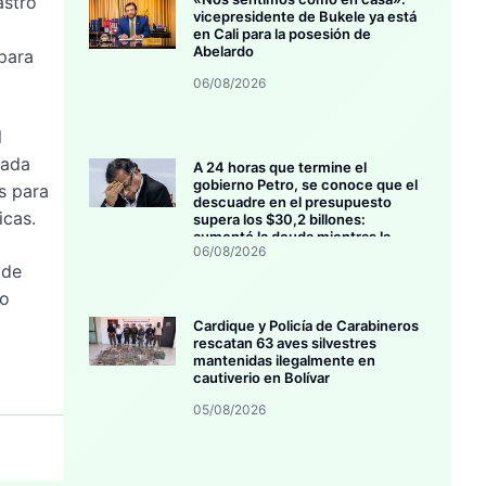
astro
vicepresidente de Bukele ya está
en Cali para la posesión de
Abelardo
 para
06/08/2026
l
dada
A 24 horas que termine el
gobierno Petro, se conoce que el
s para
descuadre en el presupuesto
icas.
supera los $30,2 billones:
aumentó la deuda mientras la
06/08/2026
inversión se estanca
 de
lo
Cardique y Policía de Carabineros
rescatan 63 aves silvestres
mantenidas ilegalmente en
cautiverio en Bolívar
05/08/2026