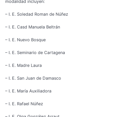
modalidad incluyen:
– I. E. Soledad Roman de Núñez
– I. E. Casd Manuela Beltrán
– I. E. Nuevo Bosque
– I. E. Seminario de Cartagena
– I. E. Madre Laura
– I. E. San Juan de Damasco
– I. E. María Auxiliadora
– I. E. Rafael Núñez
– I. E. Olga González Arraut